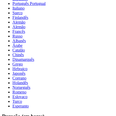
Português Portugual
Italiano
Sueco
Finlandês
Alemão
Alemão
Francês
Russo
Albanês
Árabe
Catalão
Chinês
Dinamarquês
Grego
Hebraico
Japonês
Coreano
Holandês
Norueguês
Romeno
Eslovaco
Turco
Esperanto