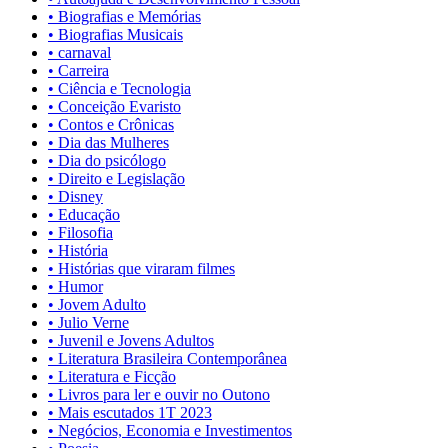
• Biografias e Memórias
• Biografias Musicais
• carnaval
• Carreira
• Ciência e Tecnologia
• Conceição Evaristo
• Contos e Crônicas
• Dia das Mulheres
• Dia do psicólogo
• Direito e Legislação
• Disney
• Educação
• Filosofia
• História
• Histórias que viraram filmes
• Humor
• Jovem Adulto
• Julio Verne
• Juvenil e Jovens Adultos
• Literatura Brasileira Contemporânea
• Literatura e Ficção
• Livros para ler e ouvir no Outono
• Mais escutados 1T 2023
• Negócios, Economia e Investimentos