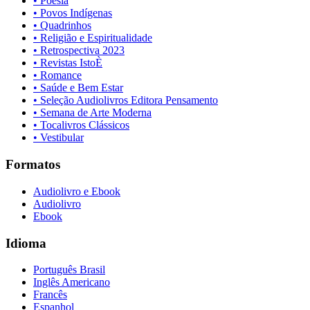
• Poesia
• Povos Indígenas
• Quadrinhos
• Religião e Espiritualidade
• Retrospectiva 2023
• Revistas IstoÈ
• Romance
• Saúde e Bem Estar
• Seleção Audiolivros Editora Pensamento
• Semana de Arte Moderna
• Tocalivros Clássicos
• Vestibular
Formatos
Audiolivro e Ebook
Audiolivro
Ebook
Idioma
Português Brasil
Inglês Americano
Francês
Espanhol