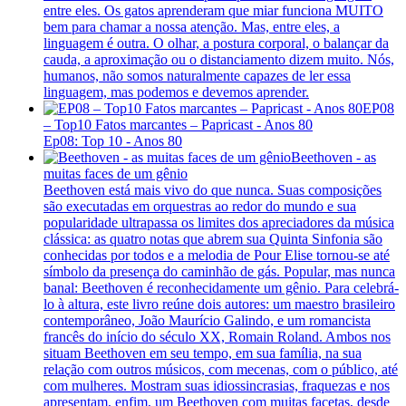
entre eles. Os gatos aprenderam que miar funciona MUITO
bem para chamar a nossa atenção. Mas, entre eles, a
linguagem é outra. O olhar, a postura corporal, o balançar da
cauda, a aproximação ou o distanciamento dizem muito. Nós,
humanos, não somos naturalmente capazes de ler essa
linguagem, mas podemos e devemos aprender.
EP08
– Top10 Fatos marcantes – Papricast - Anos 80
Ep08: Top 10 - Anos 80
Beethoven - as
muitas faces de um gênio
Beethoven está mais vivo do que nunca. Suas composições
são executadas em orquestras ao redor do mundo e sua
popularidade ultrapassa os limites dos apreciadores da música
clássica: as quatro notas que abrem sua Quinta Sinfonia são
conhecidas por todos e a melodia de Pour Elise tornou-se até
símbolo da presença do caminhão de gás. Popular, mas nunca
banal: Beethoven é reconhecidamente um gênio. Para celebrá-
lo à altura, este livro reúne dois autores: um maestro brasileiro
contemporâneo, João Maurício Galindo, e um romancista
francês do início do século XX, Romain Roland. Ambos nos
situam Beethoven em seu tempo, em sua família, na sua
relação com outros músicos, com mecenas, com o público, até
com mulheres. Mostram suas idiossincrasias, fraquezas e nos
apresentam, enfim, um Beethoven com muitas facetas, desde