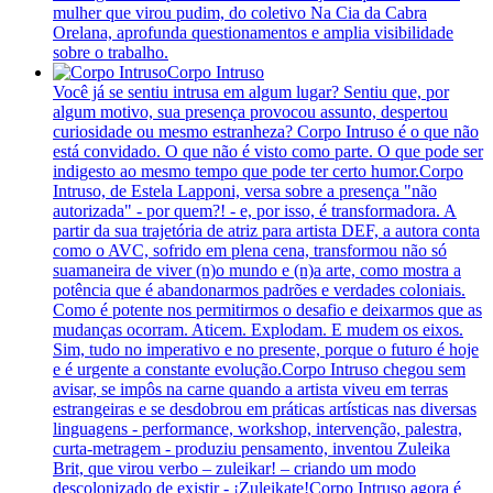
mulher que virou pudim, do coletivo Na Cia da Cabra
Orelana, aprofunda questionamentos e amplia visibilidade
sobre o trabalho.
Corpo Intruso
Você já se sentiu intrusa em algum lugar? Sentiu que, por
algum motivo, sua presença provocou assunto, despertou
curiosidade ou mesmo estranheza? Corpo Intruso é o que não
está convidado. O que não é visto como parte. O que pode ser
indigesto ao mesmo tempo que pode ter certo humor.Corpo
Intruso, de Estela Lapponi, versa sobre a presença "não
autorizada" - por quem?! - e, por isso, é transformadora. A
partir da sua trajetória de atriz para artista DEF, a autora conta
como o AVC, sofrido em plena cena, transformou não só
suamaneira de viver (n)o mundo e (n)a arte, como mostra a
potência que é abandonarmos padrões e verdades coloniais.
Como é potente nos permitirmos o desafio e deixarmos que as
mudanças ocorram. Aticem. Explodam. E mudem os eixos.
Sim, tudo no imperativo e no presente, porque o futuro é hoje
e é urgente a constante evolução.Corpo Intruso chegou sem
avisar, se impôs na carne quando a artista viveu em terras
estrangeiras e se desdobrou em práticas artísticas nas diversas
linguagens - performance, workshop, intervenção, palestra,
curta-metragem - produziu pensamento, inventou Zuleika
Brit, que virou verbo – zuleikar! – criando um modo
descolonizado de existir - ¡Zuleikate!Corpo Intruso agora é