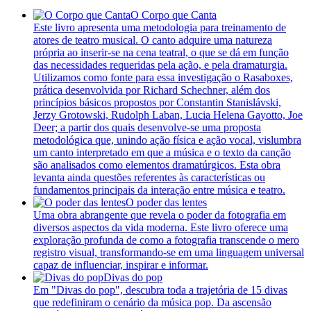
O Corpo que Canta
Este livro apresenta uma metodologia para treinamento de
atores de teatro musical. O canto adquire uma natureza
própria ao inserir-se na cena teatral, o que se dá em função
das necessidades requeridas pela ação, e pela dramaturgia.
Utilizamos como fonte para essa investigação o Rasaboxes,
prática desenvolvida por Richard Schechner, além dos
princípios básicos propostos por Constantin Stanislávski,
Jerzy Grotowski, Rudolph Laban, Lucia Helena Gayotto, Joe
Deer; a partir dos quais desenvolve-se uma proposta
metodológica que, unindo ação física e ação vocal, vislumbra
um canto interpretado em que a música e o texto da canção
são analisados como elementos dramatúrgicos. Esta obra
levanta ainda questões referentes às características ou
fundamentos principais da interação entre música e teatro.
O poder das lentes
Uma obra abrangente que revela o poder da fotografia em
diversos aspectos da vida moderna. Este livro oferece uma
exploração profunda de como a fotografia transcende o mero
registro visual, transformando-se em uma linguagem universal
capaz de influenciar, inspirar e informar.
Divas do pop
Em "Divas do pop", descubra toda a trajetória de 15 divas
que redefiniram o cenário da música pop. Da ascensão