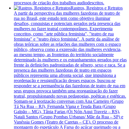
processos de criação dos trabalhos audiodescritos.
Rastros, Registros e Retratos
A partir da perspectiva das mulheres fazedoras de teatro de
rua no Brasil, este estudo tem como objetivo iluminar
desafios, conquistas e potenciais gerados pela presença das
mulheres no fazer teatral contemporâneo. Experimenta
conceitos, como "arte pública feminista", "teatro de rua
feminista" e "teatro épico feminista". A partir da análise de
obras teóricas sobre as relações das mulheres com o espaço
público, observa como a expressão das mulheres evidencia,
ao mesmo tempo, as fronteiras do território socialmente
determinado às mulheres e os estranhamentos gerados por elas
frente às definições padronizadas de gênero, sexo e raça. Se a
presença das mulheres fazedoras de teatro em espaços
públicos representa uma afronta social, que impulsiona a
reordenação e ressignificação desses espaços, buscou-se
responder se a permanência das fazedoras de teatro de rua em
seus grupos provoca também uma reorganização do fazer
teatral, propulsionando novas pedagogias, poéticas e estéticas.
Somam-se à teorização conversas com Ana Carneiro (Grupo
Tá Na Rua – RJ), Fernanda Viana e Teuda Bara (Grupo
Galpão – MG), Tânia Farias (Ói Nóis Aqui Traveiz – RS),
Natali Santos (Grupo Pombas Urbanas/ Mãe da Rua – SP) e
Vanéssia Gomes (Teatro de Caretas – CE). O processo de
montagem do espetáculo A Farsa do açúcar queimado ou a