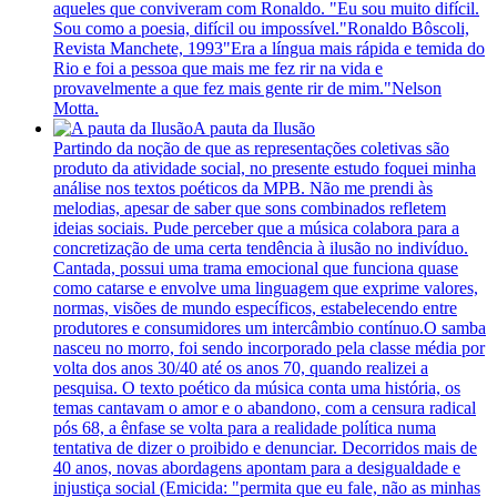
aqueles que conviveram com Ronaldo. "Eu sou muito difícil.
Sou como a poesia, difícil ou impossível."Ronaldo Bôscoli,
Revista Manchete, 1993"Era a língua mais rápida e temida do
Rio e foi a pessoa que mais me fez rir na vida e
provavelmente a que fez mais gente rir de mim."Nelson
Motta.
A pauta da Ilusão
Partindo da noção de que as representações coletivas são
produto da atividade social, no presente estudo foquei minha
análise nos textos poéticos da MPB. Não me prendi às
melodias, apesar de saber que sons combinados refletem
ideias sociais. Pude perceber que a música colabora para a
concretização de uma certa tendência à ilusão no indivíduo.
Cantada, possui uma trama emocional que funciona quase
como catarse e envolve uma linguagem que exprime valores,
normas, visões de mundo específicos, estabelecendo entre
produtores e consumidores um intercâmbio contínuo.O samba
nasceu no morro, foi sendo incorporado pela classe média por
volta dos anos 30/40 até os anos 70, quando realizei a
pesquisa. O texto poético da música conta uma história, os
temas cantavam o amor e o abandono, com a censura radical
pós 68, a ênfase se volta para a realidade política numa
tentativa de dizer o proibido e denunciar. Decorridos mais de
40 anos, novas abordagens apontam para a desigualdade e
injustiça social (Emicida: "permita que eu fale, não as minhas