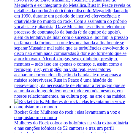
Megadeth e ex-integrante do Metallica.Rust in Peace revela os
detalhes da produção do icônico disco do Megadeth, lançado
em 1990, durante um período de incrível efervescência e
criatividade no mundo do rock. Com a assinatura do próprio
vocalista e guitarrista, Dave Mustaine, esse livro relembra o
processo de contratação da banda (e da equipe de apoio),
além da tentativa de lidar com o sucesso e, por fim, a pressão
da fama e da fortuna – o que levou a banda a finalmente se
separar.Mustaine mal sabia que as turbulências envolvendo o
disco não eram nada comparadas à dor e ao tormento que se
aproximavam. Álcool, drogas, sexo, dinheiro, prestígio,
mentiras – tudo isso era apenas o começo e, assim como a
ferrugem [rust, em inglês] na vida real, esses fatores
acabariam corroendo a ligação da banda até que apenas a
música sobrevivesse.Rust in Peace é uma história de
perseverança, da necessidade de eliminar a ferrugem que se
acumula ao longo do tempo em tudo: em nós mesmos, em
nossos relacionamentos, na cultura pop, na arte e na música.
Rocket Girls: Mulheres do rock : elas levantaram a voz e
conquistaram o mundo
Mulheres do Rock coloca os holofotes na vida extraordinária
e nas canções icônicas de 52 cantoras e traz um perfil