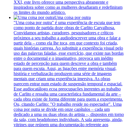
XXI, este livro oferece uma perspectiva abrangente e
inspiradora sobre como as mulheres desafiaram e redefiniram
os limites do mundo artístico.
Uma coisa por outra
"Uma coisa por outra" é uma experiência de escuta que tem
como ponto de partida doze obras de Carlito Carvalhosa.
Convidamos artistas, curadores, pesquisadores e críticos
próximos a seu trabalho a audiodescrever uma obra e falar a
partir dela – como ela lhe toca, em que contexto foi criada,
quais histórias carrega. Ao substituir a experiência visual pelo
uso das palavras faladas, esse exercício, que existe nas bordas
entre o documental e o imaginativo, provoca um inédito
estado de percepção para quem descreve a obra e também
para quem escuta. Aqui, as ligações entre memória visual,
história e verbalização produzem uma série de imagens
mentais que criam uma experiência imersiva. As obras
parecem entrar num estado de suspensão temporal e espacial.
Esse audiocatálogo ecoa preocupações inerentes ao trabalho
de Carlito e ressalta uma característica fundamental da arte –
cada obra existe de forma diferente para quem a experimenta.
Ou, citando Carlito: "O trabalho reside no espectador". Uma
coisa por outra se divide em onze capítulos – cada um
dedicado a uma ou duas obras do artista –, dispostos em torno
da sala, com headphones individuais. A sala apresenta, ainda,
vitrines que reúnem uma documentação referente aos