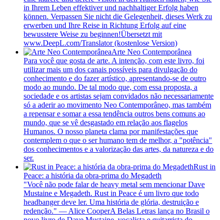
in Ihrem Leben effektiver und nachhaltiger Erfolg haben
können. Verpassen Sie nicht die Gelegenheit, dieses Werk zu
erwerben und Ihre Reise in Richtung Erfolg auf eine
bewusstere Weise zu beginnen!Übersetzt mit
www.DeepL.com/Translator (kostenlose Version)
Arte Neo Contemporânea
Para você que gosta de arte. A intenção, com este livro, foi
utilizar mais um dos canais possíveis para divulgação do
conhecimento e do fazer artístico, apresentando-se de outro
modo ao mundo. De tal modo que, com essa proposta, a
sociedade e os artistas sejam convidados não necessariamente
só a aderir ao movimento Neo Contemporâneo, mas também
a repensar e somar a essa tendência outros bens comuns ao
mundo, que se vê desgastado em relação aos flagelos
Humanos. O nosso planeta clama por manifestações que
contemplem o que o ser humano tem de melhor, a "potência"
dos conhecimentos e a valorização das artes, da natureza e do
ser.
Rust in
Peace: a história da obra-prima do Megadeth
"Você não pode falar de heavy metal sem mencionar Dave
Mustaine e Megadeth. Rust in Peace é um livro que todo
headbanger deve ler. Uma história de glória, destruição e
redenção." ― Alice CooperA Belas Letras lança no Brasil o
novo livro de Dave Mustaine, vocalista e guitarrista do