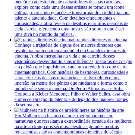
meteórica ao estrelato até os bastidores de suas carreiras,
explore como cada uma dessas artistas se tornou um ícone
cultural, marcando gerações e transformando a indústria com
talento e autenticidade. Com detalhes emocionantes e
curiosidades, a obra revela os desafios e triunfos pessoais de
cada estrela, oferecendo uma nova visão sobre o que é ser
uma diva no mundo da música.
Grandes diretores de cinema
Conheça a trajetória de alguns dos maiores diretores que
revolucionaram o cinema mundial em Grandes diretores de
cinema. A obra mergulha na vida e na carreira desses
visionários, desvendando suas influências, métodos de criação
e a paixão que impulsionou cada um a redefinir o que é arte
cinematográfica. Com histórias de bastidores, curiosidades e
características de suas obras-primas, o livro oferece uma
imersão na mente dos gênios que mudaram a forma como o
mundo vê e sente o cinema. De Pedro Almodóvar e Sofia
Coppola a Kleber Mendonça Filho e Walter Salles, essa obra
é uma celebração do talento e do legado dos maiores nomes
da sétima arte.
Mulheres na história da arte
Em Mulheres na história da arte, mergulharemos em
narrativas que ressaltam a extraordinária jornada das mulheres
na arte ao longo dos séculos. Desde as grandes mestras
renascentistas até as contemporâneas pioneiras do século