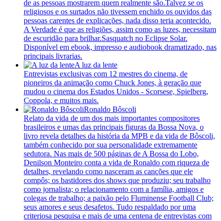
de as pessoas mostrarem quem realmente são.Talvez se os
religiosos e os surtados não tivessem enchido os ouvidos das
pessoas carentes de explicações, nada disso teria acontecido.
A Verdade é que as religiões, assim como as luzes, necessitam
de escuridão para brilhar.Sasquatch no Eclipse Solar.
Disponível em ebook, impresso e audiobook dramatizado, nas
principais livrarias.
A luz da lente
Entrevistas exclusivas com 12 mestres do cinema, de
pioneiros da animação como Chuck Jones, à geração que
mudou o cinema dos Estados Unidos - Scorsese, Spielberg,
Coppola, e muitos mais.
Ronaldo Bôscoli
Relato da vida de um dos mais importantes compositores
brasileiros e umas das principais figuras da Bossa Nova, o
livro revela detalhes da história da MPB e da vida de Bôscoli,
também conhecido por sua personalidade extremamente
sedutora. Nas mais de 500 páginas de A Bossa do Lobo,
Denilson Monteiro conta a vida de Ronaldo com riqueza de
detalhes, revelando como nasceram as canções que ele
compôs; os bastidores dos shows que produziu; seu trabalho
como jornalista; o relacionamento com a família, amigos e
colegas de trabalho; a paixão pelo Fluminense Football Club;
seus amores e seus desafetos. Tudo respaldado por uma
criteriosa pesquisa e mais de uma centena de entrevistas com