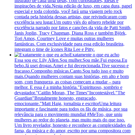
ilustrado de cada uma delas, com curiosidades, ideias e
inspirações de vida.Nesta edição de luxo, em capa dura, papel
especial e toda colorida, você fará uma viagem pelo rock
contada pela história dessas artistas, que reivindicaram com
excelência seu lugar.Um outro viés do gênero rebelde por
excelência narrado por fatos e canções da vida de Patti Smith,
Janis Joplin, Tracy Chapman, Diana Ross e também Björk,
Tori Amos, Courtney Love e muitas outras mulheres
fantásticas. Com exclusividade para essa edição brasileira,
integram o time de ícones Rita Lee e Pitty.
Exatamente o que eu acho
Essa sou eu: Lily Allen.Sou mulher.Sou mãe.Fui esposa.Eu
bebo.Já usei drogas.Amei e fui decepcionada.Tive sucesso e
fracasso.Componho músicas.Canto.Sou tudo isso e muito
mais.Quando mulheres contam suas histórias, em alto e bom
som, com franqueza, as coisas começam a mudar – para
melhor. E essa é a minha história."Espirituoso, sombrio e
devastador."Caitlin Moran, The Times"Incontestável."The
Guardian"Brutalmente honesto, engraçado,
emocionante."Matt Haig, jornalista e escritorUma leitura
importante e fascinante para todos os fãs de música, por sua
relevância para o movimento mundial #MeToo, que uniu
mulheres ao redor do planeta, mas muito mais do que isso.
Um livro revelador, honesto e reconhece as complexidades da
fama, da música e do amor, escrito por uma compositora com