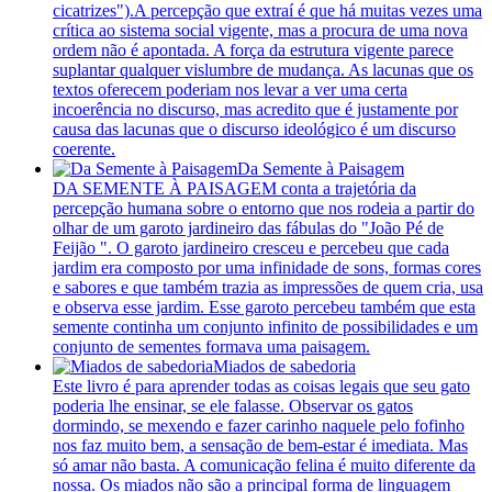
cicatrizes").A percepção que extraí é que há muitas vezes uma
crítica ao sistema social vigente, mas a procura de uma nova
ordem não é apontada. A força da estrutura vigente parece
suplantar qualquer vislumbre de mudança. As lacunas que os
textos oferecem poderiam nos levar a ver uma certa
incoerência no discurso, mas acredito que é justamente por
causa das lacunas que o discurso ideológico é um discurso
coerente.
Da Semente à Paisagem
DA SEMENTE À PAISAGEM conta a trajetória da
percepção humana sobre o entorno que nos rodeia a partir do
olhar de um garoto jardineiro das fábulas do "João Pé de
Feijão ". O garoto jardineiro cresceu e percebeu que cada
jardim era composto por uma infinidade de sons, formas cores
e sabores e que também trazia as impressões de quem cria, usa
e observa esse jardim. Esse garoto percebeu também que esta
semente continha um conjunto infinito de possibilidades e um
conjunto de sementes formava uma paisagem.
Miados de sabedoria
Este livro é para aprender todas as coisas legais que seu gato
poderia lhe ensinar, se ele falasse. Observar os gatos
dormindo, se mexendo e fazer carinho naquele pelo fofinho
nos faz muito bem, a sensação de bem-estar é imediata. Mas
só amar não basta. A comunicação felina é muito diferente da
nossa. Os miados não são a principal forma de linguagem