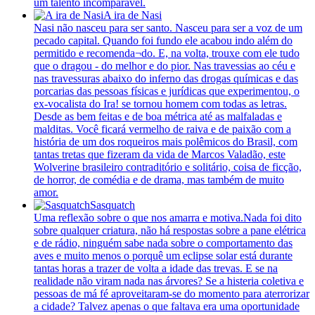
um talento incomparável.
A ira de Nasi
Nasi não nasceu para ser santo. Nasceu para ser a voz de um
pecado capital. Quando foi fundo ele acabou indo além do
permitido e recomenda¬do. E, na volta, trouxe com ele tudo
que o dragou - do melhor e do pior. Nas travessias ao céu e
nas travessuras abaixo do inferno das drogas químicas e das
porcarias das pessoas físicas e jurídicas que experimentou, o
ex-vocalista do Ira! se tornou homem com todas as letras.
Desde as bem feitas e de boa métrica até as malfaladas e
malditas. Você ficará vermelho de raiva e de paixão com a
história de um dos roqueiros mais polêmicos do Brasil, com
tantas tretas que fizeram da vida de Marcos Valadão, este
Wolverine brasileiro contraditório e solitário, coisa de ficção,
de horror, de comédia e de drama, mas também de muito
amor.
Sasquatch
Uma reflexão sobre o que nos amarra e motiva.Nada foi dito
sobre qualquer criatura, não há respostas sobre a pane elétrica
e de rádio, ninguém sabe nada sobre o comportamento das
aves e muito menos o porquê um eclipse solar está durante
tantas horas a trazer de volta a idade das trevas. E se na
realidade não viram nada nas árvores? Se a histeria coletiva e
pessoas de má fé aproveitaram-se do momento para aterrorizar
a cidade? Talvez apenas o que faltava era uma oportunidade