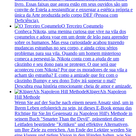
livro. Essas faixas que agora estão em seus ouvidos são um
convite de Estela a ressignificar e enxergar a estética própria e
única da Arte produzida pelo corpo DEF (Pessoa com
Deficiência).
O Terceiro Cogumelo
Conheça Nikota, uma menina curiosa que vive na vila dos
cogumelos e adora voar em um dente de leão para aprender
sobre os humanos. Mas essa curiosidade acabou trazendo
mudanças estranhas no seu corpo, e ainda criou sérios
problemas para sua vila. Quando um homem misterioso
começa a persegui-la, Nikota conta com a ajuda de um
cãozinho e seu dono para se proteger. O que será que
aconteceu com Nikota? Por que os moradores de sua vila a
acham tão estranha? E como a amizade que fez com o
cãozinho Bumpy e seu dono Toby irá superar o mal?
Descubra essa história emocionante cheia de amor e amizade.
KlügerAls Napoleon
Hill Methode
Wenn Sie auf der Suche nach einem neuen Ansatz sind, um in
Ihrem Leben erfolgreich zu sein, ist dieses E-Book genau das
Richtige für Sie.Im Gegensatz zu Napoleon Hill's Methode in
seinem Buch "Smarter Than the Devil", präsentiert dieser
Leitfaden begründete "Kritiken" und effektive Alternativen,
um Ihre Ziele zu erreichen. Am Ende der Lektüre werden Sie
eine klarere und tiefere Vision in den Händen halten, wie Sie