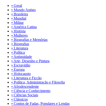
• Geral
• Mundo Antigo
• Brasileira
• Mundial
• Militar
• América Latina
• História
• Mulheres
• Biografias e Memórias
• Biografias
• Literatura
• Política
• Antiguidade
• Arte, Desenho e Pintura
• Escravidão
• Europa
• Holocausto
• Literatura e Ficção
• Política, Administração e Filosofia
• Afrodescendente
• Ciência e Conhecimento
• Ciências Sociais
• Clássicos
• Contos de Fadas, Populares e Lendas