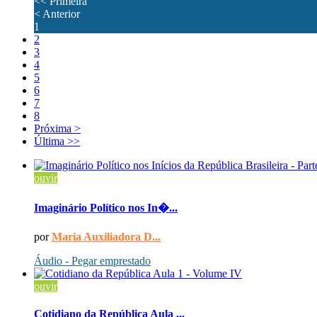
<<
Primeira
<
Anterior
1
2
3
4
5
6
7
8
Próxima
>
Última
>>
ouvir
Imaginário Político nos In�...
por
Maria Auxiliadora D...
Áudio - Pegar emprestado
ouvir
Cotidiano da República Aula ...