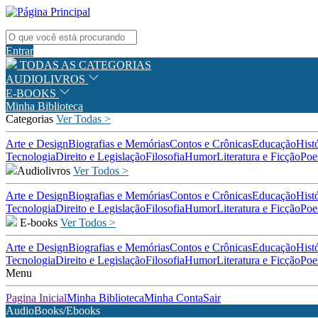
Entrar
TODAS AS CATEGORIAS
AUDIOLIVROS
E-BOOKS
Minha Biblioteca
Categorias
Ver Todas >
Arte e Design
Biografias e Memórias
Contos e Crônicas
Educação
Hist
Tecnologia
Direito e Legislação
Filosofia
Humor
Literatura e Ficção
Poe
Audiolivros
Ver Todos >
Arte e Design
Biografias e Memórias
Contos e Crônicas
Educação
Hist
Tecnologia
Direito e Legislação
Filosofia
Humor
Literatura e Ficção
Poe
E-books
Ver Todos >
Arte e Design
Biografias e Memórias
Contos e Crônicas
Educação
Hist
Tecnologia
Direito e Legislação
Filosofia
Humor
Literatura e Ficção
Poe
Menu
Pagina Inicial
Minha Biblioteca
Minha Conta
Sair
AudioBooks/Ebooks