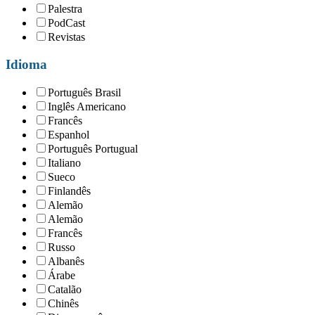
Palestra
PodCast
Revistas
Idioma
Português Brasil
Inglês Americano
Francês
Espanhol
Português Portugual
Italiano
Sueco
Finlandês
Alemão
Alemão
Francês
Russo
Albanês
Árabe
Catalão
Chinês