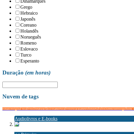
Dinamarquês
Grego
Hebraico
Japonês
Coreano
Holandês
Norueguês
Romeno
Eslovaco
Turco
Esperanto
Duração
(em horas)
Nuvem de tags
romance
original tocalivros
literatura
clássicos
amor
tocalivros
toca
casamento
bennet
séculoxix
reencontro
orgulho
mr. 
Audiolivros e E-books