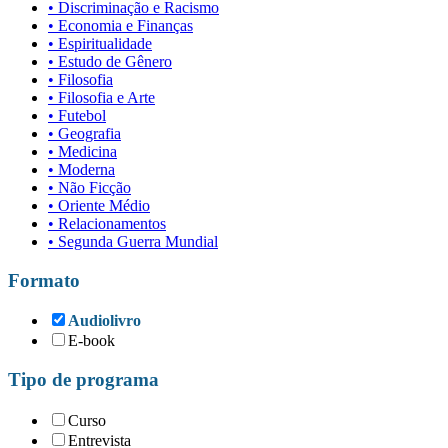
• Discriminação e Racismo
• Economia e Finanças
• Espiritualidade
• Estudo de Gênero
• Filosofia
• Filosofia e Arte
• Futebol
• Geografia
• Medicina
• Moderna
• Não Ficção
• Oriente Médio
• Relacionamentos
• Segunda Guerra Mundial
Formato
Audiolivro
E-book
Tipo de programa
Curso
Entrevista