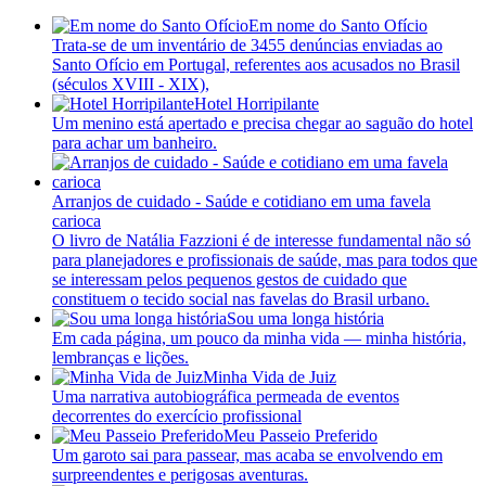
Em nome do Santo Ofício
Trata-se de um inventário de 3455 denúncias enviadas ao
Santo Ofício em Portugal, referentes aos acusados no Brasil
(séculos XVIII - XIX),
Hotel Horripilante
Um menino está apertado e precisa chegar ao saguão do hotel
para achar um banheiro.
Arranjos de cuidado - Saúde e cotidiano em uma favela
carioca
O livro de Natália Fazzioni é de interesse fundamental não só
para planejadores e profissionais de saúde, mas para todos que
se interessam pelos pequenos gestos de cuidado que
constituem o tecido social nas favelas do Brasil urbano.
Sou uma longa história
Em cada página, um pouco da minha vida — minha história,
lembranças e lições.
Minha Vida de Juiz
Uma narrativa autobiográfica permeada de eventos
decorrentes do exercício profissional
Meu Passeio Preferido
Um garoto sai para passear, mas acaba se envolvendo em
surpreendentes e perigosas aventuras.