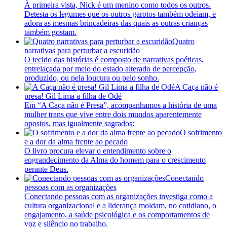
À primeira vista, Nick é um menino como todos os outros.
Detesta os legumes que os outros garotos também odeiam, e
adora as mesmas brincadeiras das quais as outras crianças
também gostam.
Quatro
narrativas para perturbar a escuridão
O tecido das histórias é composto de narrativas poéticas,
entrelaçada por meio do estado alterado de percepção,
produzido, ou pela loucura ou pelo sonho.
A Caça não é
presa! Gil Lima a filha de Odé
Em “A Caça não é Presa”, acompanhamos a história de uma
mulher trans que vive entre dois mundos aparentemente
opostos, mas igualmente sagrados:
O sofrimento
e a dor da alma frente ao pecado
O livro procura elevar o entendimento sobre o
engrandecimento da Alma do homem para o crescimento
perante Deus.
Conectando
pessoas com as organizações
Conectando pessoas com as organizações investiga como a
cultura organizacional e a liderança moldam, no cotidiano, o
engajamento, a saúde psicológica e os comportamentos de
voz e silêncio no trabalho.