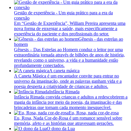
Gestão de experiência - Um guia prático para a era da
conexão
Em “Gestão de Experiência”, William Pereira apresenta uma
nova forma de enxergar a saúde, mais especificamente a
experiência do paciente e dos profissionais do setor.
Gênesis - das estrelas ao
homem
Gênesis – Das Estrelas ao Homem conduz o leitor por uma
extraordinária jornada através de bilhões de anos de história,
revelando como o universo, a vida e a humanidade estão
profundamente conectados.
A caneta mágica
A Caneta Mágica é um encantador convite para entrar no
universo da imaginação, onde as palavras ganham vida e a
poesia desperta a criatividade de crianças e adultos.
Infância Rimada
Infância Rimada convida crianças e adultos a redescobrirem a
magia da infância por meio da poesia, da imaginação e das
brincadeiras que tornam cada momento inesquecível.
Eu, Rosa, nada cor-de-rosa
Eu, Rosa, Nada Cor-de-Rosa é um romance sensível sobre
memória, afeto e as histórias que atravessam gerações.
O dono da Lua