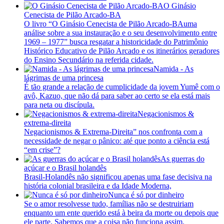
O Ginásio
Cenecista de Pilão Arcado-BA
O livro “O Ginásio Cenecista de Pilão Arcado-BAuma
análise sobre a sua instauração e o seu desenvolvimento entre
1969 – 1977” busca resgatar a historicidade do Patrimônio
Histórico Educativo de Pilão Arcado e os itinerários geradores
do Ensino Secundário na referida cidade.
Namida - As
lágrimas de uma princesa
É tão grande a relação de cumplicidade da jovem Yumê com o
avô, Kazuo, que não dá para saber ao certo se ela está mais
para neta ou discípula.
Negacionismos &
extrema-direita
Negacionismos & Extrema-Direita” nos confronta com a
necessidade de negar o pânico: até que ponto a ciência está
“em crise”?
As guerras do
açúcar e o Brasil holandês
Brasil-Holandês não significou apenas uma fase decisiva na
história colonial brasileira e da Idade Moderna,
Nunca é só por dinheiro
Se o amor resolvesse tudo, famílias não se destruiriam
enquanto um ente querido está à beira da morte ou depois que
ele parte. Sabemos que a coisa não funciona assim.