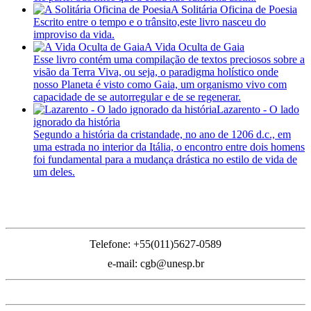
A Solitária Oficina de Poesia
Escrito entre o tempo e o trânsito,este livro nasceu do
improviso da vida.
A Vida Oculta de Gaia
Esse livro contém uma compilação de textos preciosos sobre a
visão da Terra Viva, ou seja, o paradigma holístico onde
nosso Planeta é visto como Gaia, um organismo vivo com
capacidade de se autorregular e de se regenerar.
Lazarento - O lado
ignorado da história
Segundo a história da cristandade, no ano de 1206 d.c., em
uma estrada no interior da Itália, o encontro entre dois homens
foi fundamental para a mudança drástica no estilo de vida de
um deles.
Inicial
Telefone: +55(011)5627-0589
e-mail: cgb@unesp.br