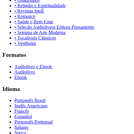
• Quadrinhos
• Religião e Espiritualidade
• Revistas IstoÈ
• Romance
• Saúde e Bem Estar
• Seleção Audiolivros Editora Pensamento
• Semana de Arte Moderna
• Tocalivros Clássicos
• Vestibular
Formatos
Audiolivro e Ebook
Audiolivro
Ebook
Idioma
Português Brasil
Inglês Americano
Francês
Espanhol
Português Portugual
Italiano
Sueco