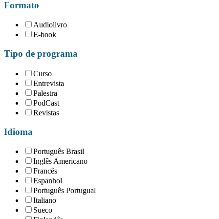
Formato
Audiolivro
E-book
Tipo de programa
Curso
Entrevista
Palestra
PodCast
Revistas
Idioma
Português Brasil
Inglês Americano
Francês
Espanhol
Português Portugual
Italiano
Sueco