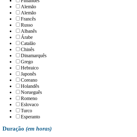
Finlandês
Alemão
Alemão
Francês
Russo
Albanês
Árabe
Catalão
Chinês
Dinamarquês
Grego
Hebraico
Japonês
Coreano
Holandês
Norueguês
Romeno
Eslovaco
Turco
Esperanto
Duração
(em horas)