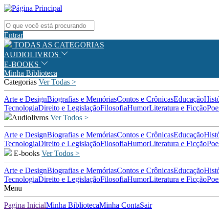
Entrar
TODAS AS CATEGORIAS
AUDIOLIVROS
E-BOOKS
Minha Biblioteca
Categorias
Ver Todas >
Arte e Design
Biografias e Memórias
Contos e Crônicas
Educação
Hist
Tecnologia
Direito e Legislação
Filosofia
Humor
Literatura e Ficção
Poe
Audiolivros
Ver Todos >
Arte e Design
Biografias e Memórias
Contos e Crônicas
Educação
Hist
Tecnologia
Direito e Legislação
Filosofia
Humor
Literatura e Ficção
Poe
E-books
Ver Todos >
Arte e Design
Biografias e Memórias
Contos e Crônicas
Educação
Hist
Tecnologia
Direito e Legislação
Filosofia
Humor
Literatura e Ficção
Poe
Menu
Pagina Inicial
Minha Biblioteca
Minha Conta
Sair