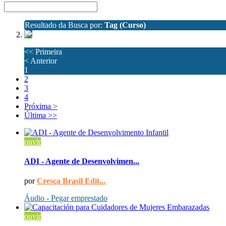
Resultado da Busca por:
Tag (Curso)
<<
Primeira
<
Anterior
1
2
3
4
Próxima
>
Última
>>
ouvir
ADI - Agente de Desenvolvimen...
por
Cresça Brasil Edit...
Áudio - Pegar emprestado
ouvir