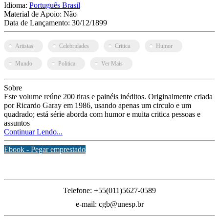
Idioma:
Português Brasil
Material de Apoio:
Não
Data de Lançamento:
30/12/1899
Artistas
Celebridades
Critica
Humor
Mundo
Politica
Ver Mais
Sobre
Este volume reúne 200 tiras e painéis inéditos. Originalmente criada
por Ricardo Garay em 1986, usando apenas um circulo e um
quadrado; está série aborda com humor e muita critica pessoas e
assuntos
Continuar Lendo...
Ebook - Pegar emprestado
Inicial
Telefone: +55(011)5627-0589
e-mail: cgb@unesp.br