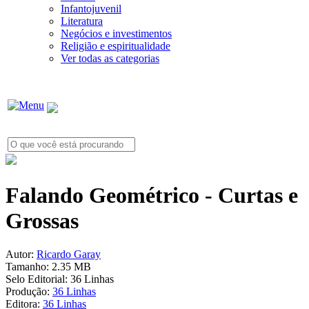
Infantojuvenil
Literatura
Negócios e investimentos
Religião e espiritualidade
Ver todas as categorias
Falando Geométrico - Curtas e
Grossas
Autor:
Ricardo Garay
Tamanho:
2.35 MB
Selo Editorial:
36 Linhas
Produção:
36 Linhas
Editora:
36 Linhas