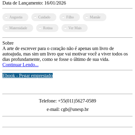
Data de Lançamento:
16/01/2026
Angustia
Cuidado
Filho
Mamãe
Maternidade
Rotina
Ver Mais
Sobre
A arte de escrever para o coração não é apenas um livro de
autoajuda, mas sim um livro que vai motivar você a viver todos os
dias profundamente, como se fosse o último de sua vida.
Continuar Lendo...
Ebook - Pegar emprestado
Inicial
Telefone: +55(011)5627-0589
e-mail: cgb@unesp.br