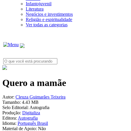
Infantojuvenil
Literatura
Negócios e investimentos
Religião e espiritualidade
Ver todas as categorias
Quero a mamãe
Autor:
Cleuza Guimarães Teixeira
Tamanho:
4.43 MB
Selo Editorial:
Autografia
Produção:
Digitaliza
Editora:
Autografia
Idioma:
Português Brasil
Material de Apoio:
Não